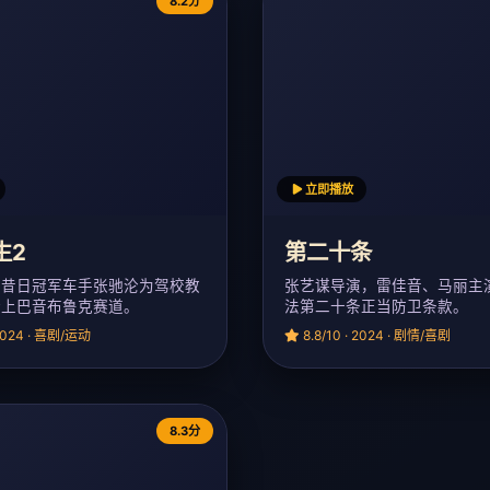
8.2分
立即播放
生2
第二十条
，昔日冠军车手张驰沦为驾校教
张艺谋导演，雷佳音、马丽主
踏上巴音布鲁克赛道。
法第二十条正当防卫条款。
 2024 · 喜剧/运动
8.8/10 · 2024 · 剧情/喜剧
8.3分