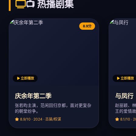
📺 热播剧集
8.9分
立即播放
立即播放
庆余年第二季
与凤行
张若昀主演，范闲回归京都，面对更复杂
赵丽颖、
的朝堂纷争。
王的爱情
8.9/10 · 2024 · 古装/权谋
8.1/10 ·