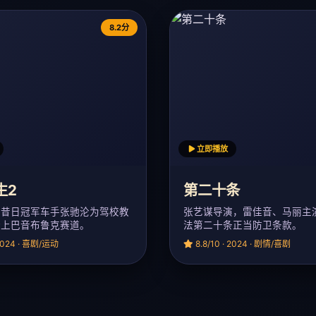
8.2分
立即播放
生2
第二十条
，昔日冠军车手张驰沦为驾校教
张艺谋导演，雷佳音、马丽主
踏上巴音布鲁克赛道。
法第二十条正当防卫条款。
 2024 · 喜剧/运动
8.8/10 · 2024 · 剧情/喜剧