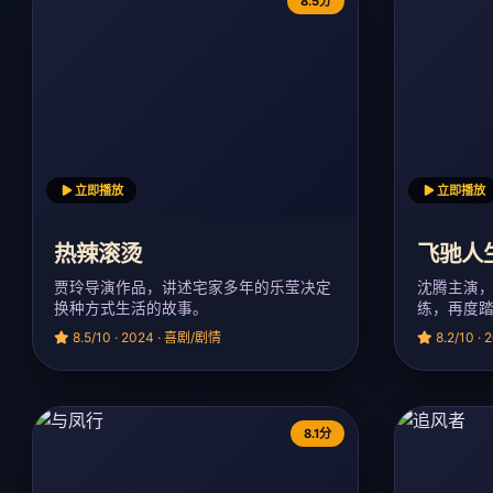
8.5分
立即播放
立即播放
热辣滚烫
飞驰人
贾玲导演作品，讲述宅家多年的乐莹决定
沈腾主演
换种方式生活的故事。
练，再度
8.5/10 · 2024 · 喜剧/剧情
8.2/10 ·
8.1分