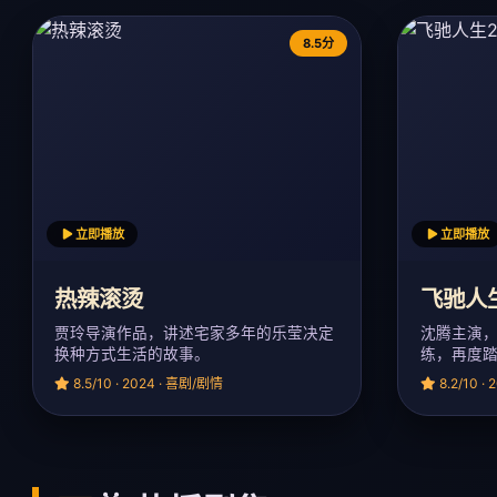
8.5分
立即播放
立即播放
热辣滚烫
飞驰人
贾玲导演作品，讲述宅家多年的乐莹决定
沈腾主演
换种方式生活的故事。
练，再度
8.5/10 · 2024 · 喜剧/剧情
8.2/10 ·