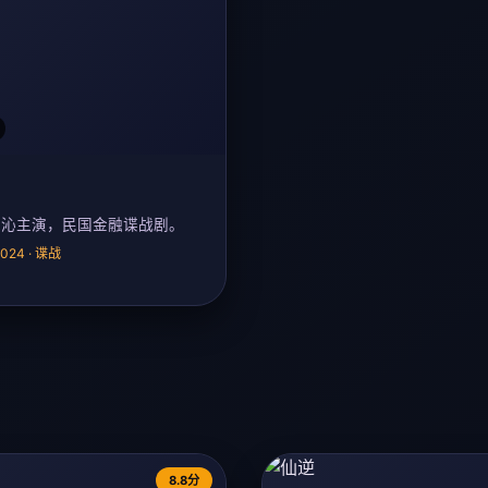
李沁主演，民国金融谍战剧。
 2024 · 谍战
8.8分