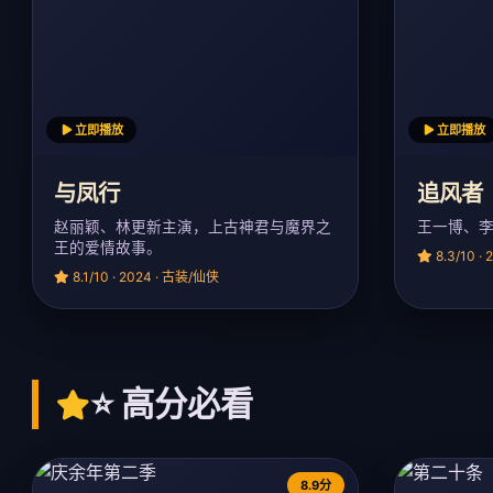
立即播放
立即播放
与凤行
追风者
赵丽颖、林更新主演，上古神君与魔界之
王一博、
王的爱情故事。
8.3/10 ·
8.1/10 · 2024 · 古装/仙侠
⭐ 高分必看
8.9分